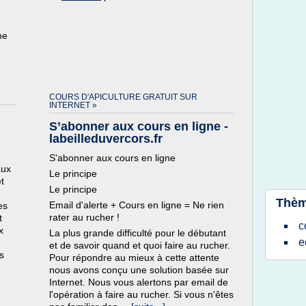
me
COURS D'APICULTURE GRATUIT SUR
INTERNET »
S’abonner aux cours en ligne -
labeilleduvercors.fr
S'abonner aux cours en ligne
aux
Le principe
t
Le principe
Thèm
Email d'alerte + Cours en ligne = Ne rien
es
rater au rucher !
t
c
x
La plus grande difficulté pour le débutant
e
et de savoir quand et quoi faire au rucher.
s
Pour répondre au mieux à cette attente
nous avons conçu une solution basée sur
Internet. Nous vous alertons par email de
l'opération à faire au rucher. Si vous n'êtes