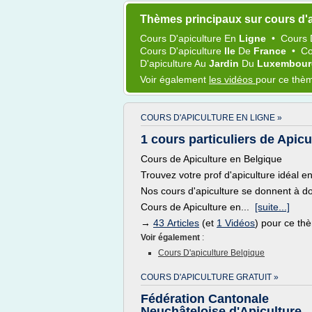
Thèmes principaux sur cours d'a
Cours D'apiculture
En
Ligne
•
Cours 
Cours D'apiculture
Ile
De
France
•
Co
D'apiculture
Au
Jardin
Du
Luxembou
Voir également
les vidéos
pour ce thè
COURS D'APICULTURE EN LIGNE »
1 cours particuliers de Apic
Cours de Apiculture en Belgique
Trouvez votre prof d'apiculture idéal e
Nos cours d'apiculture se donnent à do
Cours de Apiculture en...
[suite...]
→
43 Articles
(et
1 Vidéos
) pour ce th
Voir également
:
Cours D'apiculture Belgique
COURS D'APICULTURE GRATUIT »
Fédération Cantonale
Neuchâteloise d'Apiculture,