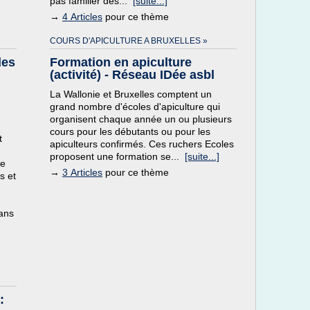
pas familier des...
[suite...]
→
4 Articles
pour ce thème
COURS D'APICULTURE A BRUXELLES »
des
Formation en apiculture
(activité) - Réseau IDée asbl
La Wallonie et Bruxelles comptent un
grand nombre d'écoles d'apiculture qui
organisent chaque année un ou plusieurs
cours pour les débutants ou pour les
t
apiculteurs confirmés. Ces ruchers Ecoles
proposent une formation se...
[suite...]
ne
→
3 Articles
pour ce thème
s et
dans
: