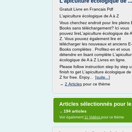
L'apiculture écologique de ..
Gratuit Livre en Francais Pdf
L'apiculture écologique de A à Z
Vous cherchez endroit pour lire pleins 
Books sans téléchargement? Ici vous
pouvez lireL'apiculture écologique de A
Z. Vous pouvez également lire et
télécharger les nouveaux et anciens E
Books complètes . Profitez-en et vous
détendre en lisant complète L'apicultu
écologique de A à Z Livres en ligne.
Please follow instruction step by step un
finish to get L'apiculture écologique de
Z for free. Enjoy...
[suite...]
→
2 Articles
pour ce thème
Articles sélectionnés pour le
194 articles
→
Voir également
11 Vidéos
pour ce thème