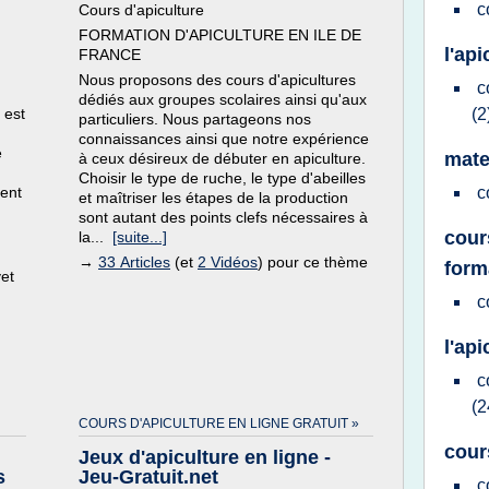
c
Cours d'apiculture
FORMATION D'APICULTURE EN ILE DE
l'api
FRANCE
Nous proposons des cours d'apicultures
c
dédiés aux groupes scolaires ainsi qu'aux
 est
(2
particuliers. Nous partageons nos
.
connaissances ainsi que notre expérience
e
mate
à ceux désireux de débuter en apiculture.
Choisir le type de ruche, le type d'abeilles
dent
c
et maîtriser les étapes de la production
sont autant des points clefs nécessaires à
cour
la...
[suite...]
→
33 Articles
(et
2 Vidéos
) pour ce thème
form
vet
c
l'api
c
(2
COURS D'APICULTURE EN LIGNE GRATUIT »
cour
Jeux d'apiculture en ligne -
s
Jeu-Gratuit.net
c