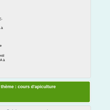
.
E-
 à
-
re
til
 A à
 thème : cours d'apiculture