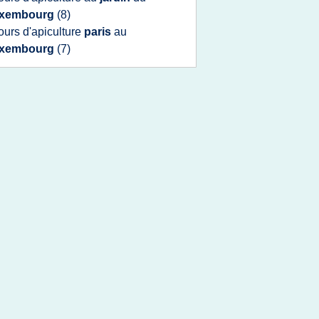
uxembourg
(8)
ours d'apiculture
paris
au
uxembourg
(7)