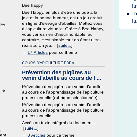
Bee happy
l
Bee Happy, en plus d'être une ôde à la
c
joie et la bonne humeur, est un jeu gratuit
l
en ligne d'élevage d'abeilles. Mettez vous
iés
à l'apiculture virtuelle. Grâce à Bee Happy,
vous verrez rien d'insurmontable, au
contraire, c'est simple tout en étant ultra-
réaliste. Un jeu...
[suite...]
→
17 Articles
pour ce thème
COURS D'APICULTURE PDF »
Prévention des piqûres au
venin d'abeille au cours de l ...
Prévention des piqûres au venin d'abeille
 le
au cours de l'apprentissage de l'apiculture
professionnelle (rubrique sélectionnée)
Prévention des piqûres au venin d'abeille
au cours de l'apprentissage de l'apiculture
professionnelle
Accès au texte intégral du document...
[suite...]
,
ment
→
8 Articles
pour ce thème