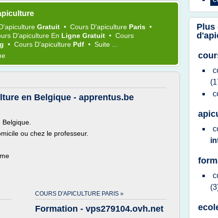
piculture
Plus
D'apiculture
Gratuit
•
Cours D'apiculture
Paris
•
d'api
urs D'apiculture
En
Ligne Gratuit
•
Cours
rg
•
Cours D'apiculture
Pdf
•
Suite ...
cour
me
c
(1
c
ulture en Belgique - apprentus.be
apic
n Belgique.
c
micile ou chez le professeur.
in
ème
form
c
(3
COURS D'APICULTURE PARIS »
ecol
Formation - vps279104.ovh.net