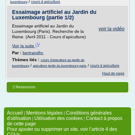
/
cours d apiculture
luxembourg
Essaimage artificiel au Jardin du
Luxembourg (partie 1/2)
Essaimage artificiel au Jardin du
voir la vidéo
Luxembourg (Paris). Recherche de la
Reine. (Avril 2011 - Cours d'apiculture)
Voir la suite
Par :
bertrandhc
Thèmes liés :
cours d'apiculture au jardin du
/
/
cours d apiculture
luxembourg
apiculture jardin du luxembourg paris
Haut de page
2 Ressources
Accueil
|
Mentions légales
|
Conditions générales
d'utilisation
|
Utilisation des cookies
|
Contact à propos
de cette page
Pour ajouter ou supprimer un site, voir l'article 4 des
CGUs