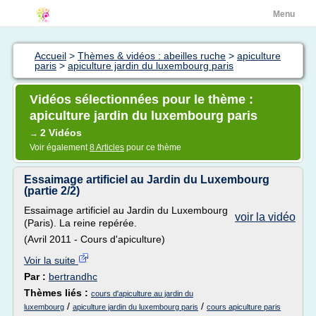
Menu
Accueil
>
Thèmes & vidéos : abeilles ruche
>
apiculture
paris
>
apiculture jardin du luxembourg paris
Vidéos sélectionnées pour le thème :
apiculture jardin du luxembourg paris
2 Vidéos
→
Voir également
8 Articles
pour ce thème
Essaimage artificiel au Jardin du Luxembourg
(partie 2/2)
Essaimage artificiel au Jardin du Luxembourg
voir la vidéo
(Paris). La reine repérée.
(Avril 2011 - Cours d'apiculture)
Voir la suite
Par :
bertrandhc
Thèmes liés :
cours d'apiculture au jardin du
/
/
luxembourg
apiculture jardin du luxembourg paris
cours apiculture paris