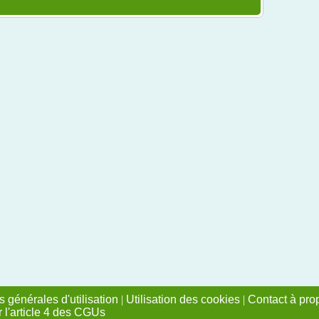
 générales d'utilisation
|
Utilisation des cookies
|
Contact à pro
r l'article 4 des CGUs