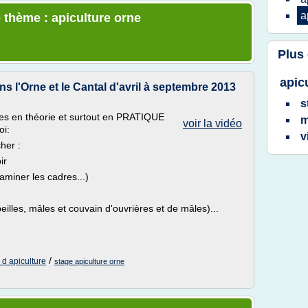
a
 thème : apiculture orne
Plus
apic
ns l'Orne et le Cantal d'avril à septembre 2013
s
lles en théorie et surtout en PRATIQUE
m
voir la vidéo
oi:
v
her :
ir
xaminer les cadres...)
eilles, mâles et couvain d'ouvrières et de mâles)...
/
 d apiculture
stage apiculture orne