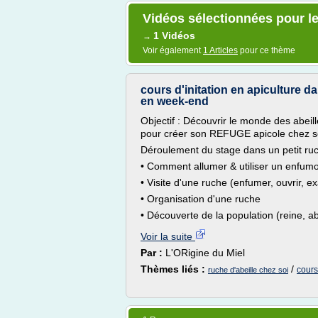
Vidéos sélectionnées pour le
1 Vidéos
→
Voir également
1 Articles
pour ce thème
cours d'initation en apiculture da
en week-end
Objectif : Découvrir le monde des abei
pour créer son REFUGE apicole chez s
Déroulement du stage dans un petit ruc
• Comment allumer & utiliser un enfumo
• Visite d'une ruche (enfumer, ouvrir, e
• Organisation d'une ruche
• Découverte de la population (reine, ab
Voir la suite
Par :
L'ORigine du Miel
Thèmes liés :
/
cours
ruche d'abeille chez soi