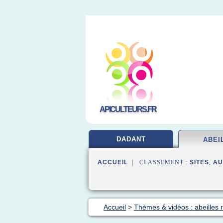
APICULTEURS.FR
DADANT
ABEI
ACCUEIL
| CLASSEMENT :
SITES
,
AU
Accueil
>
Thèmes & vidéos : abeilles 