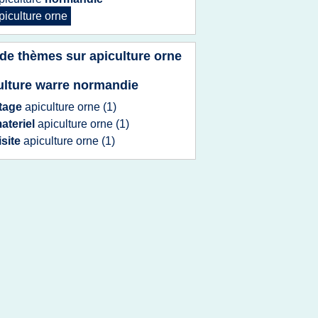
piculture orne
 de thèmes sur
apiculture orne
ulture warre normandie
tage
apiculture orne
(1)
ateriel
apiculture orne
(1)
isite
apiculture orne
(1)