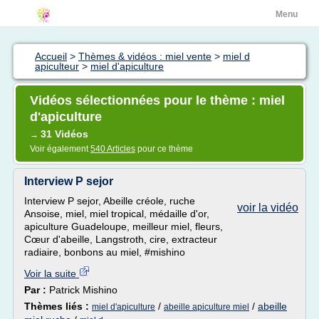
Menu
Accueil
>
Thèmes & vidéos : miel vente
>
miel d
apiculteur
>
miel d'apiculture
Vidéos sélectionnées pour le thème : miel
d'apiculture
31 Vidéos
→
Voir également
540 Articles
pour ce thème
Interview P sejor
Interview P sejor, Abeille créole, ruche
voir la vidéo
Ansoise, miel, miel tropical, médaille d'or,
apiculture Guadeloupe, meilleur miel, fleurs,
Cœur d'abeille, Langstroth, cire, extracteur
radiaire, bonbons au miel, #mishino
Voir la suite
Par :
Patrick Mishino
Thèmes liés :
/
/
abeille
miel d'apiculture
abeille apiculture miel