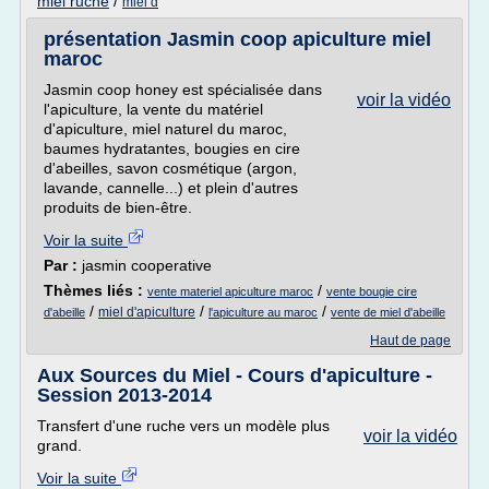
miel ruche
/
miel d
présentation Jasmin coop apiculture miel
maroc
Jasmin coop honey est spécialisée dans
voir la vidéo
l'apiculture, la vente du matériel
d'apiculture, miel naturel du maroc,
baumes hydratantes, bougies en cire
d'abeilles, savon cosmétique (argon,
lavande, cannelle...) et plein d'autres
produits de bien-être.
Voir la suite
Par :
jasmin cooperative
Thèmes liés :
/
vente materiel apiculture maroc
vente bougie cire
/
/
/
miel d'apiculture
d'abeille
l'apiculture au maroc
vente de miel d'abeille
Haut de page
Aux Sources du Miel - Cours d'apiculture -
Session 2013-2014
Transfert d'une ruche vers un modèle plus
voir la vidéo
grand.
Voir la suite