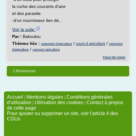
la ruche des courants d'aire
et des parasite
-d'un nourrisseur lien de...
Voir la suite
Par :
Bakoulou
Thèmes liés :
/
/
cours d apiculture
vetement d'apiculteur
vetement
/
d'apiculture
vareuse apiculture
Haut de page
2 Ressources
Accueil
|
Mentions légales
|
Conditions générales
d'utilisation
|
Utilisation des cookies
|
Contact à propos
de cette page
Pour ajouter ou supprimer un site, voir l'article 4 des
CGUs