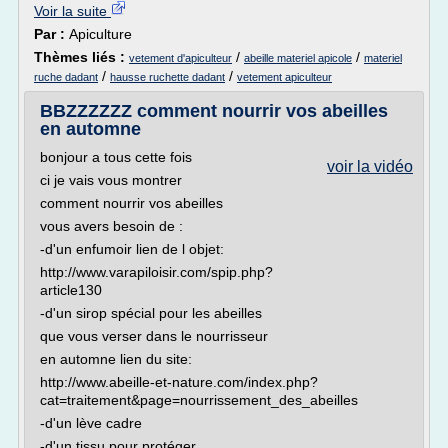
Voir la suite
Par :
Apiculture
Thèmes liés :
/
/
vetement d'apiculteur
abeille materiel apicole
materiel
/
/
ruche dadant
hausse ruchette dadant
vetement apiculteur
BBZZZZZZ comment nourrir vos abeilles
en automne
bonjour a tous cette fois
voir la vidéo
ci je vais vous montrer
comment nourrir vos abeilles
vous avers besoin de :
-d'un enfumoir lien de l objet:
http://www.varapiloisir.com/spip.php?
article130
-d'un sirop spécial pour les abeilles
que vous verser dans le nourrisseur
en automne lien du site:
http://www.abeille-et-nature.com/index.php?
cat=traitement&page=nourrissement_des_abeilles
-d'un lève cadre
-d'un tissu pour protéger