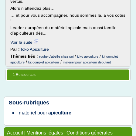
vertus.
Alors n’attendez plus…
… et pour vous accompagner, nous sommes là, à vos côtés
!
Leader européen du matériel apicole mais aussi famille
d’apiculteurs dès...
Voir la suite
Par :
Icko Apiculture
Thèmes liés :
/
/
ruche d'abeille chez soi
icko apiculture
kit complet
/
/
apiculture
kit complet apiculteur
materiel pour apiculteur debutant
1 Ressources
Sous-rubriques
materiel
pour
apiculture
Accueil
|
Mentions légales
|
Conditions générales