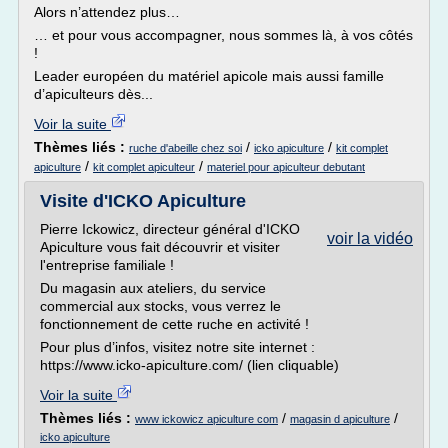
Alors n’attendez plus…
… et pour vous accompagner, nous sommes là, à vos côtés
!
Leader européen du matériel apicole mais aussi famille
d’apiculteurs dès...
Voir la suite
Thèmes liés :
/
/
ruche d'abeille chez soi
icko apiculture
kit complet
/
/
apiculture
kit complet apiculteur
materiel pour apiculteur debutant
Visite d'ICKO Apiculture
Pierre Ickowicz, directeur général d'ICKO
voir la vidéo
Apiculture vous fait découvrir et visiter
l'entreprise familiale !
Du magasin aux ateliers, du service
commercial aux stocks, vous verrez le
fonctionnement de cette ruche en activité !
Pour plus d’infos, visitez notre site internet :
https://www.icko-apiculture.com/ (lien cliquable)
Voir la suite
Thèmes liés :
/
/
www ickowicz apiculture com
magasin d apiculture
icko apiculture